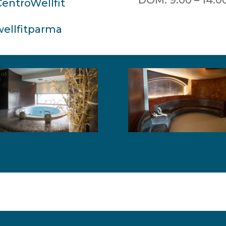
DOM: 9:00 – 14:0
CentroWellfit
wellfitparma