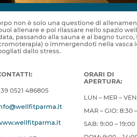
orpo non è solo una questione di allenament
puoi allenare e poi rilassare nello spazio wel
ata, passando alla sauna e al bagno turco, f
cromoterapia) o immergendoti nella vasca 
gliati dallo stress.
CONTATTI:
ORARI DI
APERTURA:
+39 0521 486805
LUN – MER – VEN: 
info@wellfitparma.it
MAR – GIO: 8:30 –
www.wellfitparma.it
SAB: 9:00 – 19:00