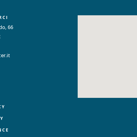
RCI
do, 66
R
er.it
CY
CY
NCE